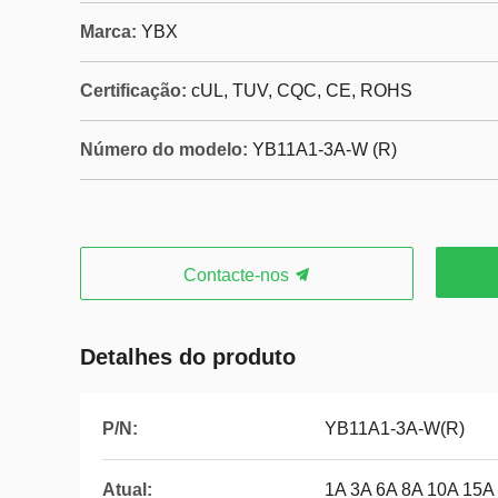
Marca:
YBX
Certificação:
cUL, TUV, CQC, CE, ROHS
Número do modelo:
YB11A1-3A-W (R)
Contacte-nos
Detalhes do produto
P/N:
YB11A1-3A-W(R)
Atual:
1A 3A 6A 8A 10A 15A