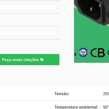
Peça umas citações
Tensão:
25
Temperatura ambiental:
50