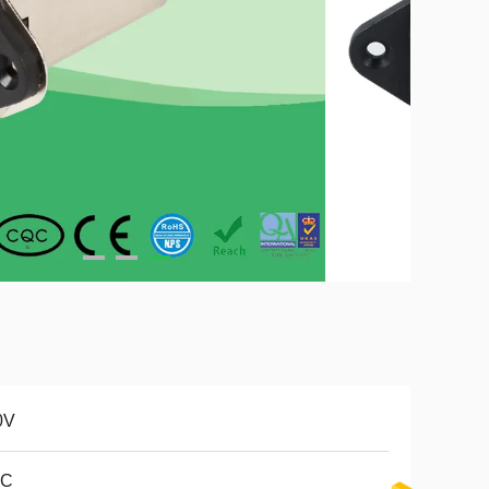
0V
°C