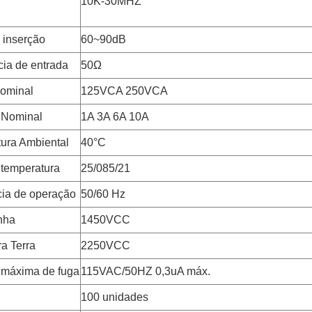
10K-30MHZ
 inserção
60~90dB
ia de entrada
50Ω
ominal
125VCA 250VCA
 Nominal
1A 3A 6A 10A
ura Ambiental
40°C
 temperatura
25/085/21
ia de operação
50/60 Hz
inha
1450VCC
ra Terra
2250VCC
 máxima de fuga
115VAC/50HZ 0,3uA máx.
100 unidades