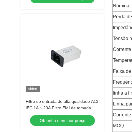
Nominal
Perda de
Impedânc
Tensão n
Corrente
Temperat
Faixa de
Frequênc
vídeo
linha a l
Filtro de entrada de alta qualidade A13
Linha pa
IEC 1A ~ 20A Filtro EMI de tomada
para equipamentos de dados
Corrente
Obtenha o melhor preço
MOQ