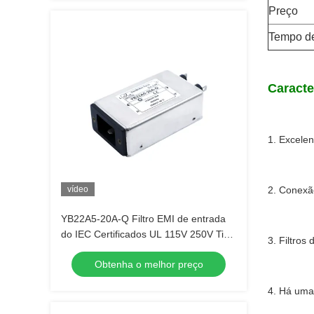
Preço
Tempo d
Caracte
1. Excele
vídeo
2. Conexão
YB22A5-20A-Q Filtro EMI de entrada
do IEC Certificados UL 115V 250V Tipo
3. Filtro
de tomada Filtro principal
Obtenha o melhor preço
4. Há uma