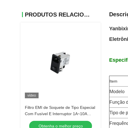
Descri
PRODUTOS RELACIONADOS
Yanbixi
Eletrôn
Especif
Item
Modelo
vídeo
Função d
Filtro EMI de Soquete de Tipo Especial
Tipo de 
Com Fusível E Interruptor 1A~10A
Módulo de Entrada de Energia
Frequênc
Obtenha o melhor preço