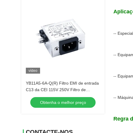
Aplicaç
-- Especia
-- Equipa
vídeo
-- Equipa
YB11A5-6A-Q(R) Filtro EMI de entrada
C13 da CEI 115V 250V Filtro de
energia do tipo tomada
-- Máquin
Obtenha o melhor preço
Regra 
CONTACTE-NOS