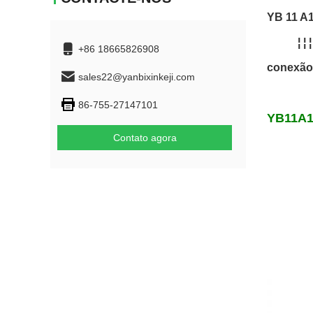
YB 11 A1 
¦ ¦ ¦
+86 18665826908
conexão 
sales22@yanbixinkeji.com
86-755-27147101
YB11A1
Contato agora