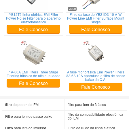
YB12T5 linha elétrica EMI Filter
Filtro da fase de YB21D3-10 A-W
Power Noise Filter para o aparelho
Power Line EMI Filter Surface Mount
eletrodoméstico
Single
Fale Conosco
Fale Conosco
1A-60A EMI Filters Three Stage
A fase monofásica Emi Power Filters
Filtering trifásica de alta qualidade
3A 6A 10A aparafusa o filtro de passe
baixo da C.A.
Fale Conosco
Fale Conosco
filtro do poder do IEM
filtro para iem de 3 fases
filtro da compatibilidade electrónica
Filtro para iem de passe baixo
do IEM
Filtro para iem do inversor
Filtro de ruído da linha elétrica