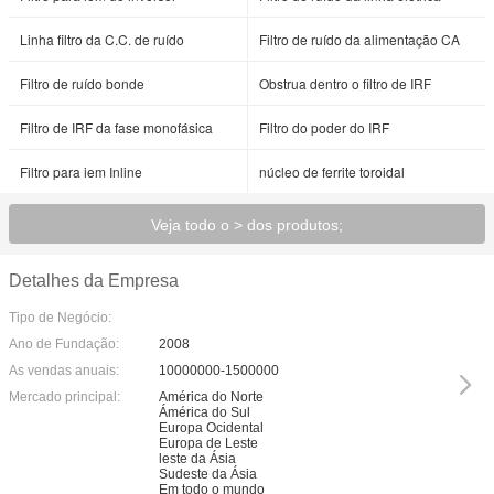
Linha filtro da C.C. de ruído
Filtro de ruído da alimentação CA
Filtro de ruído bonde
Obstrua dentro o filtro de IRF
Filtro de IRF da fase monofásica
Filtro do poder do IRF
Filtro para iem Inline
núcleo de ferrite toroidal
Veja todo o > dos produtos;
Detalhes da Empresa
Tipo de Negócio:
Ano de Fundação:
2008
As vendas anuais:
10000000-1500000
Mercado principal:
América do Norte
Ámérica do Sul
Europa Ocidental
Europa de Leste
leste da Ásia
Sudeste da Ásia
Em todo o mundo