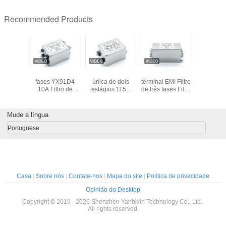
Recommended Products
Yanbixin
Filtro EMI de três
Filtro de fase
YX81G2 7A Bloco
YB27T5 C
MI EMC de
fases YX91D4
única de dois
terminal EMI Filtro
plástico p
o porte
10A Filtro de
estágios 115V
de três fases Filtro
Filtro de
V Filtro
quatro linhas para
250V 4A Rápido -
de três linhas
chumbo d
e única
sistema
Em saída terminal
para inversor de
4A Filt
ra
fotovoltaico
Filtro EMI
frequência
energia
Mude a língua
entos de
eletrodom
ição
Portuguese
Casa
|
Sobre nós
|
Contate-nos
|
Mapa do site
|
Política de privacidade
Opinião do Desktop
Copyright © 2019 - 2026 Shenzhen Yanbixin Technology Co., Ltd..
All rights reserved.