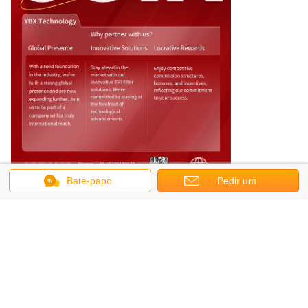
Bate-papo
Pedir um
orçamento
Recommended Products