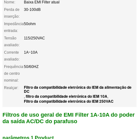
Nome:
Baixa EMI Filter atual
Perda de
30-100dB
inserção:
Impedância
50ohm
entrada:
Tensão
115/250VAC
avaliado:
Corrente
1A~10A
avaliado:
Frequência
50/60HZ
de centro
nominal:
Filtro da compatibilidade eletrónica do IEM da alimentação de
Realçar:
DC
filtro da compatibilidade eletrónica do IEM 10A
,
,
Filtro da compatibilidade eletrónica do IEM 250VAC
Filtros de uso geral
de EMI Filter 1A-10A do poder
da saída AC/DC do parafuso
parâmetros 1.Product