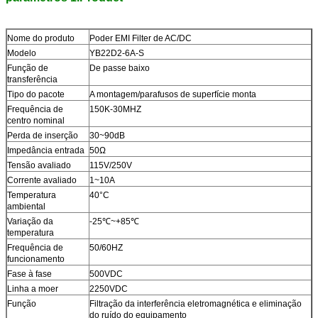
Nome do produto
Poder EMI Filter de AC/DC
Modelo
YB22D2-6A-S
Função de
De passe baixo
transferência
Tipo do pacote
A montagem/parafusos de superfície monta
Frequência de
150K-30MHZ
centro nominal
Perda de inserção
30~90dB
Impedância entrada
50Ω
Tensão avaliado
115V/250V
Corrente avaliado
1~10A
Temperatura
40°C
ambiental
Variação da
-25℃~+85℃
temperatura
Frequência de
50/60HZ
funcionamento
Fase à fase
500VDC
Linha a moer
2250VDC
Função
Filtração da interferência eletromagnética e eliminação
do ruído do equipamento