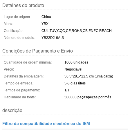
Detalhes do produto
Lugar de origem:
China
Marca:
YBX
Certificação:
CUL,TUV,CQC,CE,ROHS,CB,ENEC,REACH
Número do modelo:
YB22D2-6A-S
Condições de Pagamento e Envio
Quantidade de ordem mínima:
1000 unidades
Preço:
Negociável
Detalhes da embalagem:
56,5*28,5*22,5 cm (uma caixa)
Tempo de entrega:
5-8 dias úteis
Termos de pagamento:
T/T
Habilidade da fonte:
500000 peças/peças por mês
descrição
Filtro da compatibilidade electrónica do IEM