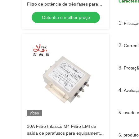
Caracterís
Filtro de potência de três fases para
automação industrial
Obtenha o melhor preço
1.
Filtraçã
2.
Corrent
3.
Proteçã
4.
Avaliaç
5. usado c
vídeo
30A Filtro trifásico M4 Filtro EMI de
saída de parafusos para equipamentos
6. produto