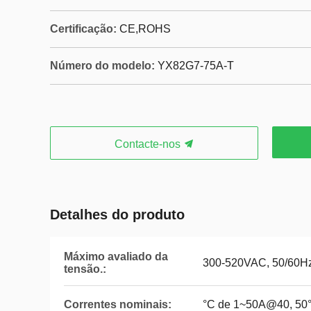
Certificação:
CE,ROHS
Número do modelo:
YX82G7-75A-T
Contacte-nos
Detalhes do produto
Máximo avaliado da
300-520VAC, 50/60H
tensão.:
Correntes nominais:
°C de 1~50A@40, 50