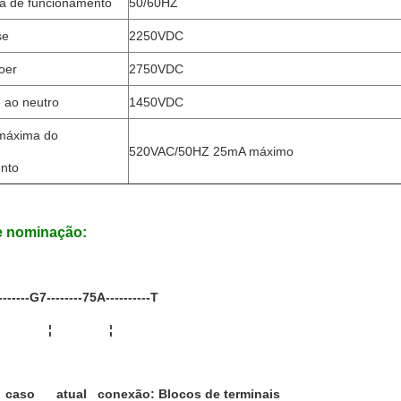
a de funcionamento
50/60HZ
se
2250VDC
oer
2750VDC
e ao neutro
1450VDC
máxima do
520VAC/50HZ 25mA máximo
nto
e nominação:
------G7--------75A----------T
¦ ¦ ¦
 caso atual conexão: Blocos de terminais