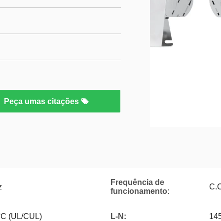
Peça umas citações
Frequência de
z
C.C
funcionamento:
°C (UL/CUL)
L-N:
14