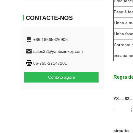
Frequênci
Fase à fa
CONTACTE-NOS
Linha a m
Linha fas
+86 18665826908
Corrente 
sales22@yanbixinkeji.com
escapame
86-755-27147101
Regra d
Contato agora
YX----82---
¦ 
circuito