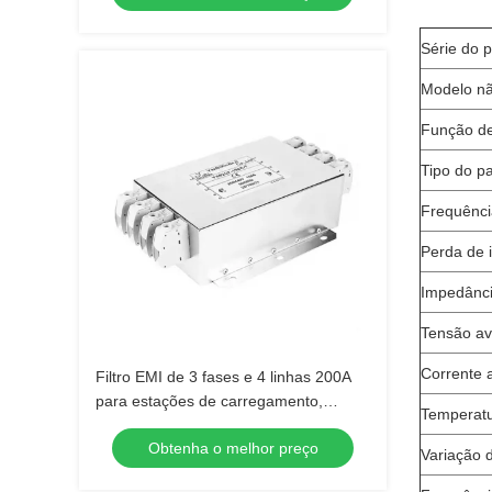
Série do 
Modelo nã
Função de
Tipo do p
Frequênci
Perda de 
Impedânci
Tensão av
Corrente 
Filtro EMI de 3 fases e 4 linhas 200A
para estações de carregamento,
Temperatu
carregadores de veículos elétricos e
Obtenha o melhor preço
sistemas de alimentação de veículos
Variação 
elétricos