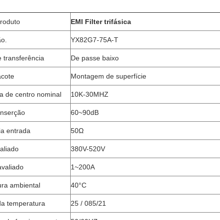
produto
EMI Filter trifásica
o.
YX82G7-75A-T
 transferência
De passe baixo
acote
Montagem de superfície
a de centro nominal
10K-30MHZ
inserção
60~90dB
a entrada
50Ω
aliado
380V-520V
avaliado
1~200A
ra ambiental
40°C
da temperatura
25 / 085/21