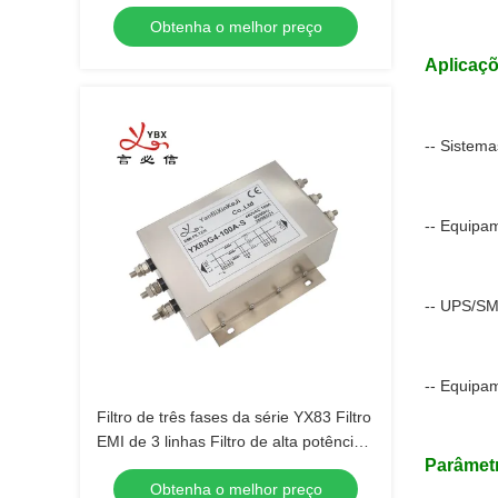
industriais de alta potência
Obtenha o melhor preço
Aplicaçõ
-- Sistema
-- Equipam
-- UPS/S
-- Equipa
Filtro de três fases da série YX83 Filtro
EMI de 3 linhas Filtro de alta potência
Parâmetr
100A
Obtenha o melhor preço