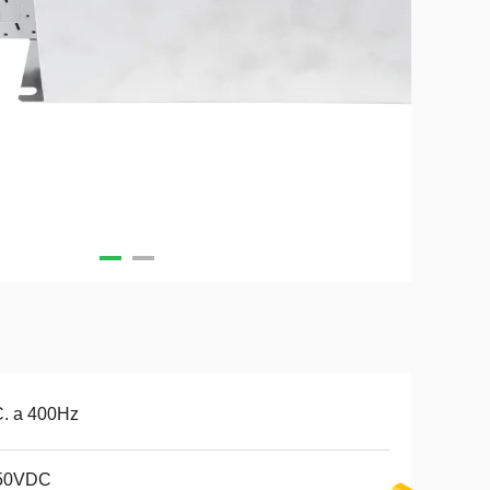
. a 400Hz
50VDC