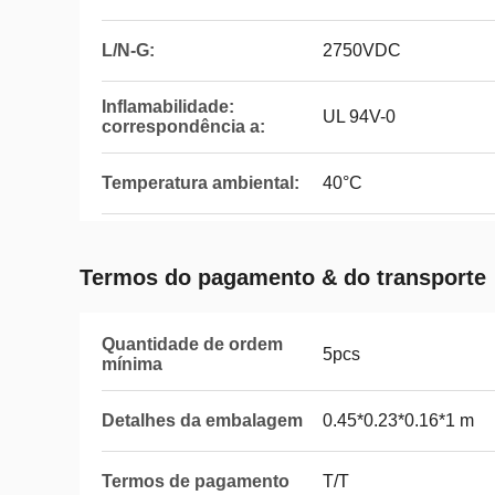
L/N-G:
2750VDC
Inflamabilidade:
UL 94V-0
correspondência a:
Temperatura ambiental:
40°C
Termos do pagamento & do transporte
Quantidade de ordem
5pcs
mínima
Detalhes da embalagem
0.45*0.23*0.16*1 m
Termos de pagamento
T/T