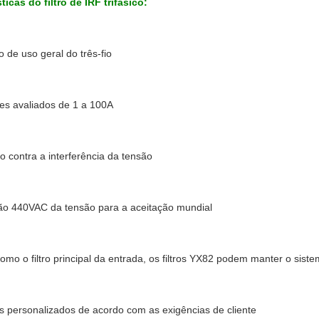
ticas do filtro de IRF trifásico:
o de uso geral do três-fio
es avaliados de 1 a 100A
o contra a interferência da tensão
ão 440VAC da tensão para a aceitação mundial
omo o filtro principal da entrada, os filtros YX82 podem manter o sist
s personalizados de acordo com as exigências de cliente