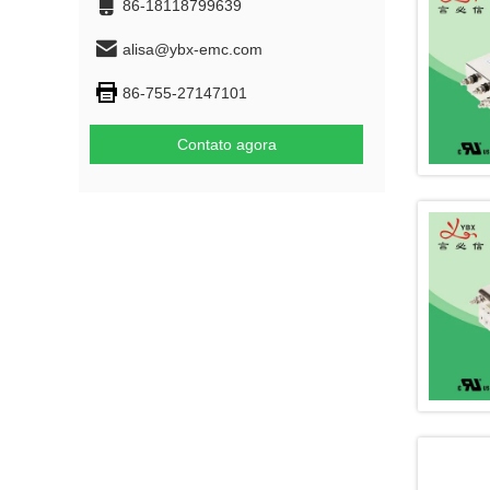
86-18118799639
alisa@ybx-emc.com
86-755-27147101
Contato agora