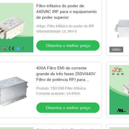
Filtro trifásico do poder de
440VAC IRF para o equipamento
de poder superior
Artigo: Filtro trifásico do poder do IRF
Inflamabilidade: UL 94V-0
Obtenha o melhor preço
vídeo
400A Filtro EMI de corrente
grande de três fases 250V/440V
Filtro de potência RFI para
sistema industrial
Produto: YBX EMI Filter trifásica
Corrente avaliado: 1A-600A
Obtenha o melhor preço