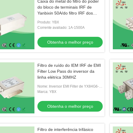
Caixa do metal do filtro do poder
do bloco de terminais IRF de
Yanbixin 50A/do filtro IRF dos
canos principais
Produto: YBX
Corrente avaliado: 1A-1500A
Obtenha o melhor preço
Filtro de ruído do IEM IRF de EMI
Filter Low Pass do inversor da
linha elétrica 30MHZ
Nome: Inversor EMI Filter de YX84G6-
200A-SL
Marca: YBX
Obtenha o melhor preço
Filtro de interferência trifásico