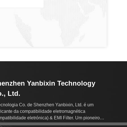
enzhen Yanbixin Technology
., Ltd.
ecnologia Co. de Shenzhen Yanbixin, Ltd. é um
ricante da compatibilidade eletromagnética
mpatibilidade eletrónica) & EMI Filter. Um pioneiro
indústria do filtro para iem.