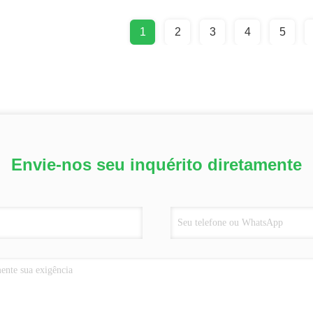
1
2
3
4
5
Envie-nos seu inquérito diretamente