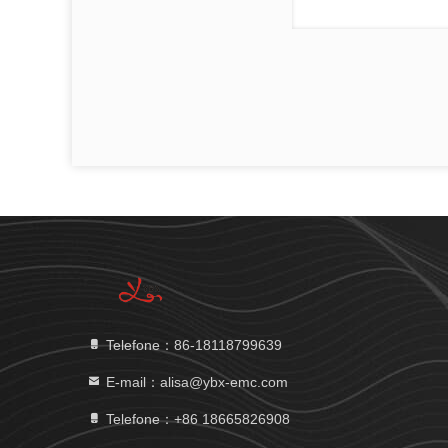
Telefone：86-18118799639
E-mail：alisa@ybx-emc.com
Telefone：+86 18665826908