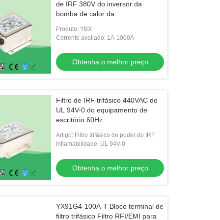
de IRF 380V do inversor da
bomba de calor da
compatibilidade electrónica de
Produto: YBX
Yanbixin 35KW 440V 480V
Corrente avaliado: 1A-1000A
Obtenha o melhor preço
Filtro de IRF trifásico 440VAC do
UL 94V-0 do equipamento de
escritório 60Hz
Artigo: Filtro trifásico do poder do IRF
Inflamabilidade: UL 94V-0
Obtenha o melhor preço
YX91G4-100A-T Bloco terminal de
filtro trifásico Filtro RFI/EMI para