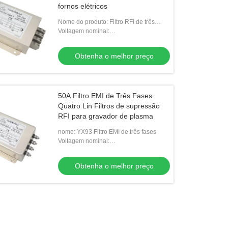
fornos elétricos
Nome do produto: Filtro RFI de três
fases
Voltagem nominal:
380/440VAC,50/60Hz
Obtenha o melhor preço
50A Filtro EMI de Três Fases
Quatro Lin Filtros de supressão
RFI para gravador de plasma
nome: YX93 Filtro EMI de três fases
Voltagem nominal:
250/440VAC,50/60Hz
Obtenha o melhor preço