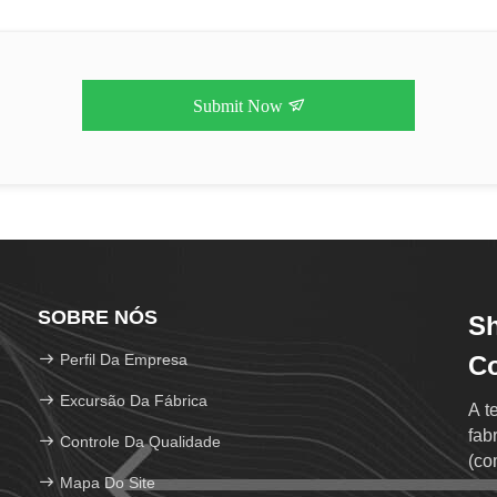
Submit Now
SOBRE NÓS
Sh
Perfil Da Empresa
Co
Excursão Da Fábrica
A t
fab
Controle Da Qualidade
(co
Mapa Do Site
na 